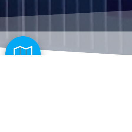
ONDE TRABAJAMOS
en el centro de la ciudad de Valencia, nuestro
ción se desarrolla en la Comunidad Valenciana,
ambién en Albacete y Murcia. Para cualquier
 dudes en pasarte a conocernos.