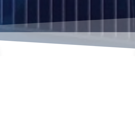
D
cer tus necesidades,
El estudio se localiza 
 y económico para lo que
principal ámbito de actua
ectura y Edificación. La
realizando trabajos t
rá la nuestra.
consulta no