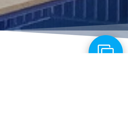
QUE NECESITAS
Desde RC_estudio nos implicamos en cono
ofreciéndote un servicio adecuado, eficiente
estés buscando dentro del sector de la Arquit
satisfacción del cliente siempre se